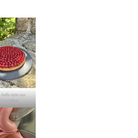
belle tarte aux
framboises