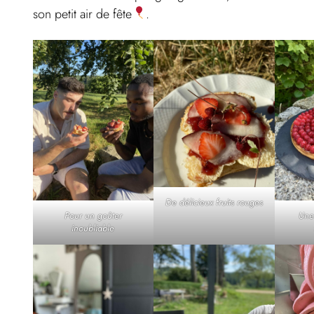
son petit air de fête
.
De délicieux fruits rouges
Pour un goûter
Une 
inoubliable