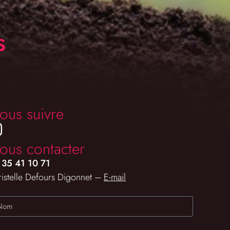
s
ous suivre
ous contacter
 35 41 10 71
istelle Defours Digonnet –
E-mail