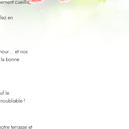
hement cueillis,
llez en
 amour… et nos
et la bonne
uf le
noubliable !
otre terrasse et