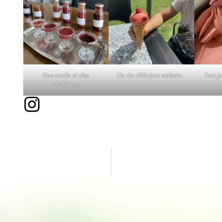
Des coulis et des
Ou de délicieux sorbets…
Tout ju
confitures