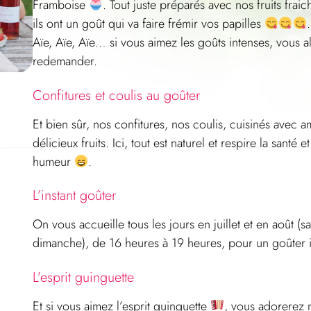
Framboise
. Tout juste préparés avec nos fruits fraic
ils ont un goût qui va faire frémir vos papilles
.
Aïe, Aïe, Aïe… si vous aimez les goûts intenses, vous a
redemander.
Confitures et coulis au goûter
Et bien sûr, nos confitures, nos coulis, cuisinés avec
délicieux
fruits
. Ici, tout est naturel et respire la santé 
humeur
.
L’instant goûter
On vous accueille tous les jours en juillet et en août (sa
dimanche), de 16 heures à 19 heures, pour un goûter i
L’esprit guinguette
Et si vous aimez l’esprit guinguette
, vous adorerez n